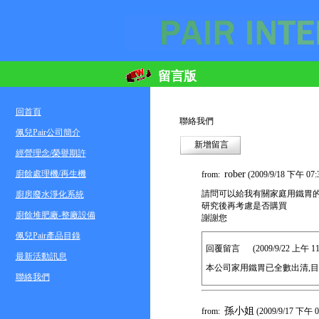
留言版
回首頁
聯絡我們
佩兒Pair公司簡介
新增留言
經營理念/榮譽期許
rober
廚餘處理機/再生機
from:
(2009/9/18 下午 07:
請問可以給我有關家庭用鐵胃的安
廚房廢水淨化系統
研究後再考慮是否購買
廚餘堆肥廠-整廠設備
謝謝您
佩兒Pair產品目錄
回覆留言 (2009/9/22 上午 11:4
最新活動訊息
本公司家用鐵胃已全數出清,目前
聯絡我們
孫小姐
from:
(2009/9/17 下午 0