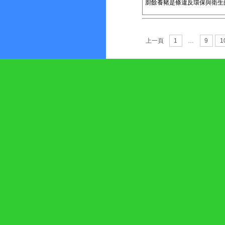
廚餘養豬是條違反環保與衛生
上一頁
1
…
9
1