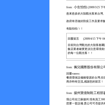
小生怕怕
from:
(2009/3/25 下午
愈來愈多的大陸觀光客來台灣,
政府有否做好防疫工作及要求
有點怕怕ㄋ！
回覆留言 (2009/4/15 下午 04:0
目前到台灣觀光的大陸客都屬
飯店業者確實更須注意環境衛
的每一位觀光客！！
佩兒國際股份有限公
from:
回覆vaness:
餐廚環保設備雖發源於台灣,但
商亦時有交流,感謝您的留言！
揚州寶億制鞋工程部
from:
我公司在江蘇揚州.現有員工300
想要一套設備.貴公司可否提供