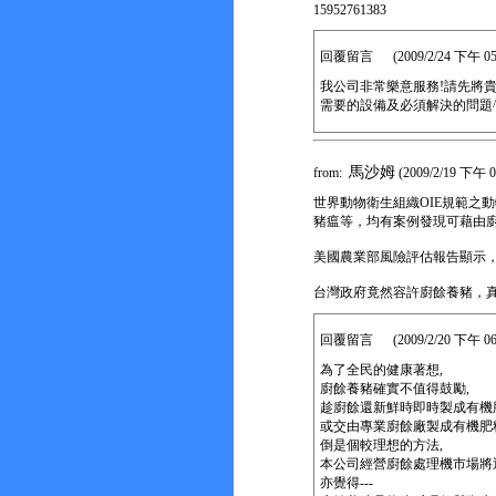
15952761383
回覆留言 (2009/2/24 下午 05:5
我公司非常樂意服務!請先將
需要的設備及必須解決的問題^
馬沙姆
from:
(2009/2/19 下午 0
世界動物衛生組織OIE規範之
豬瘟等，均有案例發現可藉由
美國農業部風險評估報告顯示
台灣政府竟然容許廚餘養豬，真
回覆留言 (2009/2/20 下午 06:0
為了全民的健康著想,
廚餘養豬確實不值得鼓勵,
趁廚餘還新鮮時即時製成有機
或交由專業廚餘廠製成有機肥
倒是個較理想的方法,
本公司經營廚餘處理機市場將近
亦覺得---