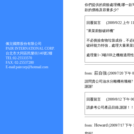
你們提供的廚餘處理機,哪一款可
款的價格及容量多少?
回覆留言 (2009/9/22 上午 11:5
"果菜廚餘破碎機"
不必挑撿食物垃圾成份，不必
佩兒國際股份有限公司
破碎能力特強，處理大量果菜
PAIR INTERNATIONAL CORP.
台北市大同區民樂街146號2樓
處理量1~3噸/HR之機種適用性
TEL:02-25533570
FAX: 02-25537280
E-mail:paircorp@hotmail.com
莊自強
from:
(2009/7/20 下午 0
請問貴公司油水分離機有幾種?
謝謝!
回覆留言 (2009/8/12 下午 06:0
請參考公司產品目錄,謝謝！！
Howard
from:
(2009/7/17 下午 1
您好!