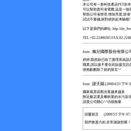
本公司有一新科技產品PET奈米
可以幫助貴司省電費,這是一個
幫助公司省燈管,增加亮度,節省
試試不要錢,絕對經的起考驗喔!
以下是我們的網址: http://niy_howa
TEL:+02-22486565 FAX:02-2248
佩兒國際股份有限公
from:
婷婷,既然妳已唸了護理系就該
職業,請以後不要在此貼援交訊息
很抱歉刪除了妳的留言^^
謝天賜
from:
(2009/4/23 下午 0
國家風景區觀光客越來越多
附近飯店業及餐飲業的水污染
請貴公司關心^^功德無量
回覆留言 (2009/5/5 下午 07:38
我們會盡力的,非常謝謝您喔！