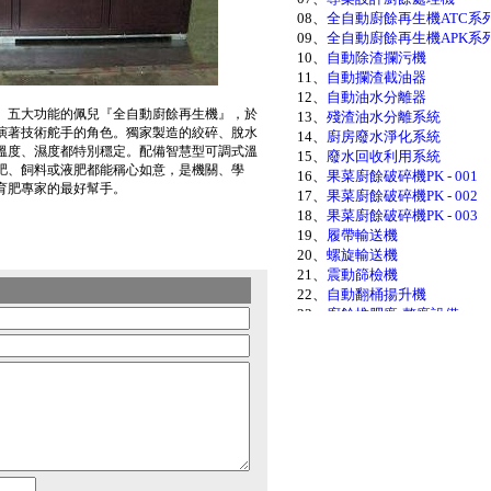
08、
全自動廚餘再生機ATC系
09、
全自動廚餘再生機APK系
10、
自動除渣攔污機
11、
自動攔渣截油器
12、
自動油水分離器
、五大功能的佩兒『全自動廚餘再生機』，於
13、
殘渣油水分離系統
演著技術舵手的角色。獨家製造的絞碎、脫水
14、
廚房廢水淨化系統
溫度、濕度都特別穩定。配備智慧型可調式溫
15、
廢水回收利用系統
肥、飼料或液肥都能稱心如意，是機關、學
16、
果菜廚餘破碎機PK - 001
育肥專家的最好幫手。
17、
果菜廚餘破碎機PK - 002
18、
果菜廚餘破碎機PK - 003
19、
履帶輸送機
20、
螺旋輸送機
21、
震動篩檢機
22、
自動翻桶揚升機
23、
廚餘堆肥廠-整廠設備