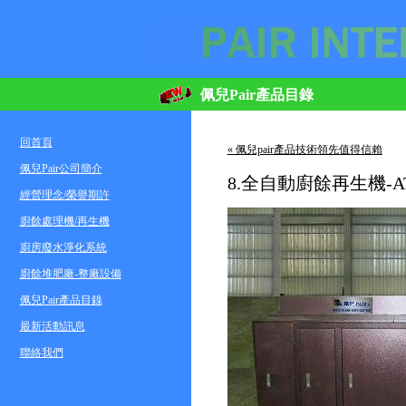
佩兒Pair產品目錄
回首頁
« 佩兒pair產品技術領先值得信賴
佩兒Pair公司簡介
8.全自動廚餘再生機-A
經營理念/榮譽期許
廚餘處理機/再生機
廚房廢水淨化系統
廚餘堆肥廠-整廠設備
佩兒Pair產品目錄
最新活動訊息
聯絡我們