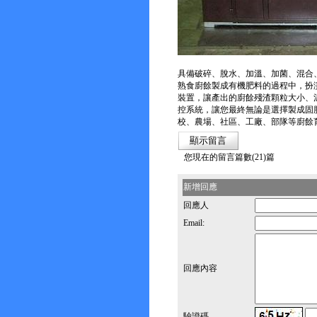
具備破碎、脫水、加溫、加菌、混合
熟食廚餘製成有機肥料的過程中，扮
裝置，讓產出的廚餘殘渣顆粒大小、
控系統，讓您最終無論是選擇製成固
校、農場、社區、工廠、部隊等廚餘
您現在的留言篇數(21)篇
新增回應
回應人
Email:
回應內容
驗證碼