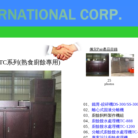
佩兒Pair產品目錄
TC系列(熟食廚餘專用)
25
photos
01、
鐵胃-絞碎機DS-300/SS-30
02、
離心式固液分離機
03、廚餘飼料製作機組
04、
廚餘餿水處理機TC-888
05、
廚餘餿水處理機TC-1200
06、
分離式廚餘餿水處理機TC-
07、
專案設計廚餘處理機