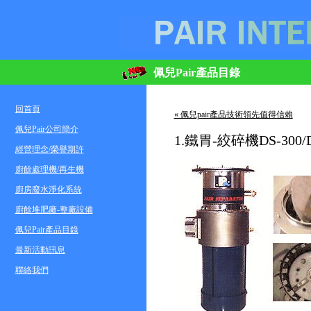
佩兒Pair產品目錄
回首頁
« 佩兒pair產品技術領先值得信賴
佩兒Pair公司簡介
1.鐵胃-絞碎機DS-300/DS
經營理念/榮譽期許
廚餘處理機/再生機
廚房廢水淨化系統
廚餘堆肥廠-整廠設備
佩兒Pair產品目錄
最新活動訊息
聯絡我們