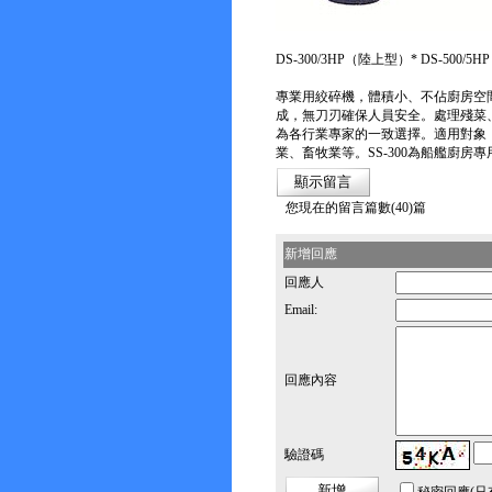
DS-300/3HP（陸上型）* DS-500/5
符合國際
專業用絞碎機，體積小、不佔廚房空
成，無刀刃確保人員安全。處理殘菜
為各行業專家的一致選擇。適用對象
業、畜牧業等。SS-300為船艦廚房
您現在的留言篇數(40)篇
新增回應
回應人
Email:
回應內容
驗證碼