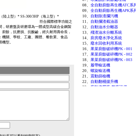
08、
全自動廚餘再生機ATC系
09、
全自動廚餘再生機APK系
10、
自動除渣攔污機
HP（陸上型）* SS-300/3HP（海上型）*
11、
自動攔渣截油器
標準功能之
間，研磨盤及研磨環為一體成型高碳合金鋼製
12、
自動油水分離器
、廚餘，抗磨損、抗酸鹼，經久耐用壽命長，
13、
殘渣油水分離系統
：機關、學校、工廠、團體、餐飲業、食品
14、
廚房廢水淨化系統
專用機型。
15、
廢水回收利用系統
16、
果菜廚餘破碎機PK - 001
17、
果菜廚餘破碎機PK - 002
18、
果菜廚餘破碎機PK - 003
19、
履帶輸送機
20、
螺旋輸送機
21、
震動篩檢機
22、
自動翻桶揚升機
23、
廚餘堆肥廠-整廠設備