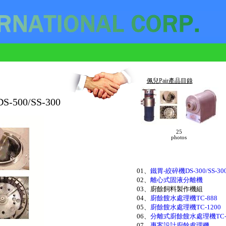
佩兒Pair產品目錄
-500/SS-300
25
photos
01、
鐵胃-絞碎機DS-300/SS-30
02、
離心式固液分離機
03、廚餘飼料製作機組
04、
廚餘餿水處理機TC-888
05、
廚餘餿水處理機TC-1200
06、
分離式廚餘餿水處理機TC-
07、
專案設計廚餘處理機